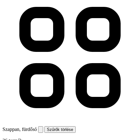
Szappan, fürdősó
Szűrők törlése