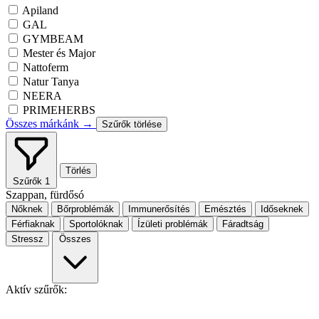
Apiland
GAL
GYMBEAM
Mester és Major
Nattoferm
Natur Tanya
NEERA
PRIMEHERBS
Összes márkánk →
Szűrők törlése
Törlés
Szűrők
1
Szappan, fürdősó
Nőknek
Bőrproblémák
Immunerősítés
Emésztés
Időseknek
Férfiaknak
Sportolóknak
Ízületi problémák
Fáradtság
Stressz
Összes
Aktív szűrők: