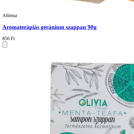
Ahimsa
Aromaterápiás geránium szappan 90g
850 Ft