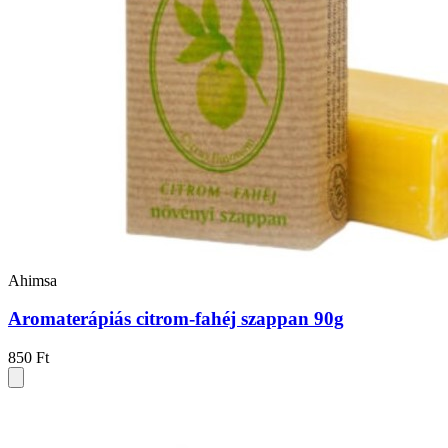
Ahimsa
Aromaterápiás citrom-fahéj szappan 90g
850 Ft